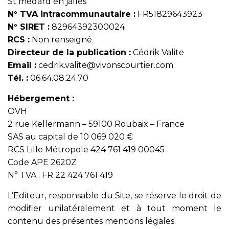
St medard en jalles
N° TVA intracommunautaire :
FR51829643923
N° SIRET :
82964392300024
RCS :
Non renseigné
Directeur de la publication :
Cédrik Valite
Email :
cedrik.valite@vivonscourtier.com
Tél. :
06.64.08.24.70
Hébergement :
OVH
2 rue Kellermann – 59100 Roubaix – France
SAS au capital de 10 069 020 €
RCS Lille Métropole 424 761 419 00045
Code APE 2620Z
N° TVA : FR 22 424 761 419
L’Editeur, responsable du Site, se réserve le droit de
modifier unilatéralement et à tout moment le
contenu des présentes mentions légales.